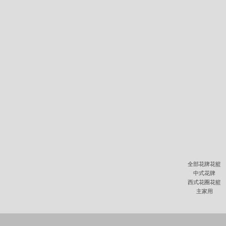
全部花牌花籃
中式花牌
西式花圈花籃
主家用