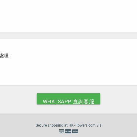
處理：
WHATSAPP 查詢客服
Secure shopping at HK-Flowers.com via