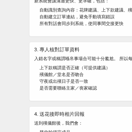
新系統會讓溝通更快、更準確，包括：
自動識別查詢內容
：花牌建議、上下款建議、
自動建立訂單連結
，避免手動填寫錯誤
所有對話會同步到系統，使同事間交接更快
3. 專人核對訂單資料
入錯名字或稱謂喺帛事場合可能十分尷尬。 所以
上下款稱謂是否正確（可提供建議）
殯儀館／堂名是否吻合
守夜或出殯日子是否一致
是否需要聯絡主家／喪家確認
4. 送花後即時相片回報
送到殯儀館後，我們會：