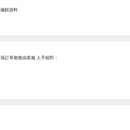
殯儀館資料
每張訂單都會由客服
人手核對
：