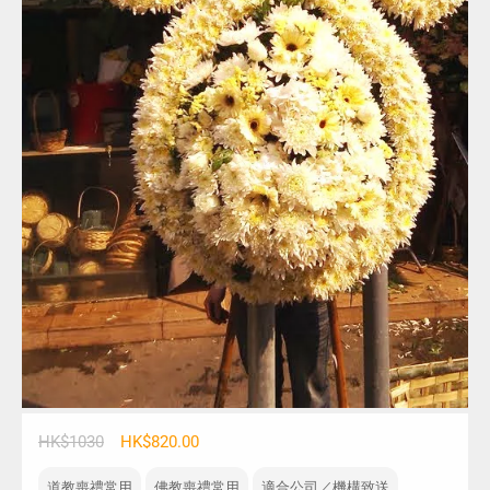
HK$1030
HK$820.00
道教喪禮常用
佛教喪禮常用
適合公司／機構致送